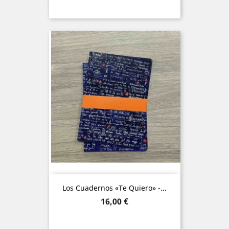
Los Cuadernos «Te Quiero» -...
Precio
16,00 €