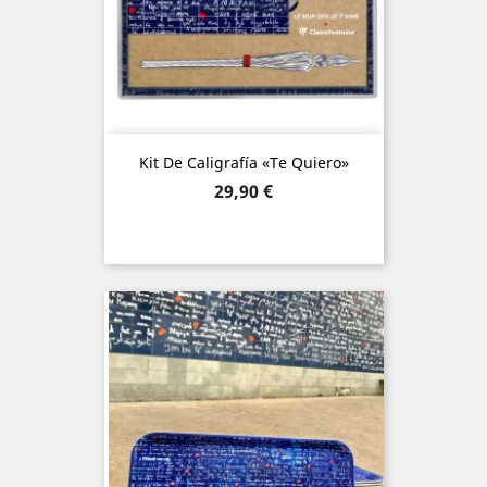
Kit De Caligrafía «Te Quiero»
Precio
29,90 €