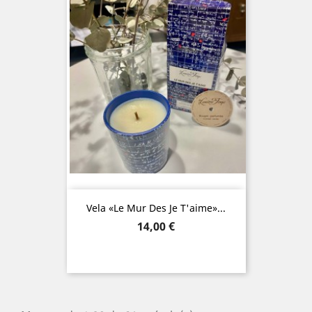
Vela «Le Mur Des Je T'aime»...
Precio
14,00 €