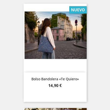
NUEVO
Bolso Bandolera «Te Quiero»
Precio
14,90 €