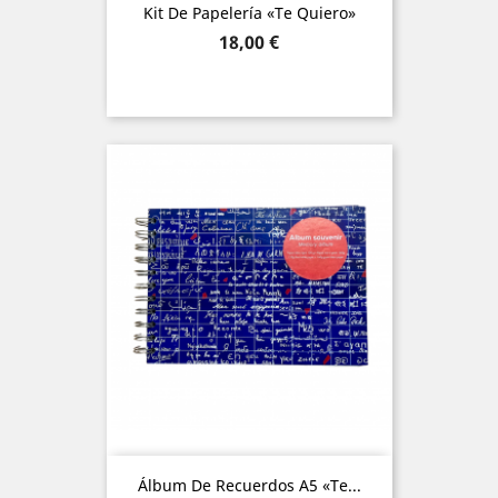
Kit De Papelería «Te Quiero»
Precio
18,00 €
Álbum De Recuerdos A5 «Te...