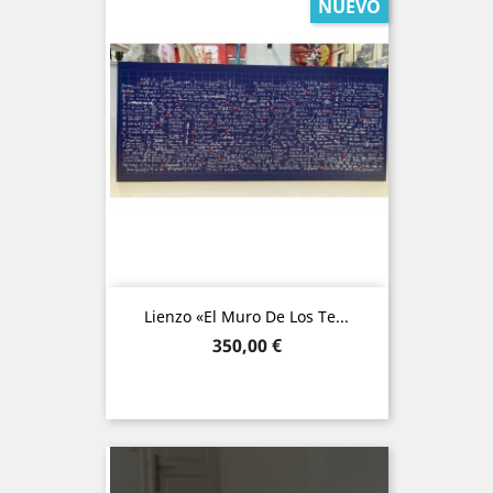
NUEVO
Lienzo «El Muro De Los Te...
Precio
350,00 €