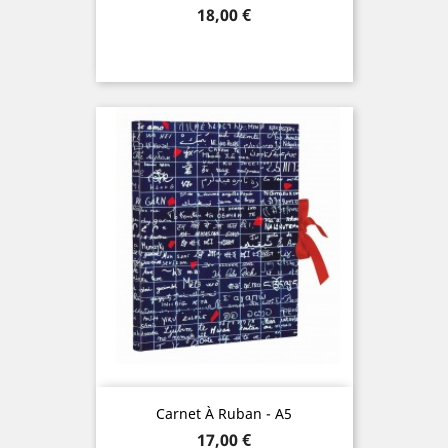
Precio
18,00 €
Carnet À Ruban - A5
Precio
17,00 €