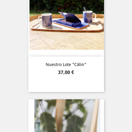
Nuestro Lote "câlin"
Precio
37,00 €