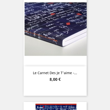
Le Carnet Des Je T'aime -...
Precio
8,00 €