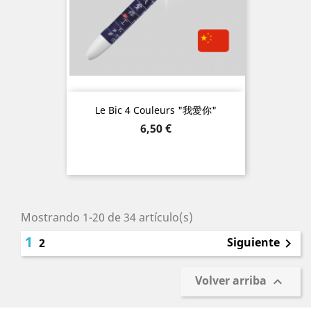
Le Bic 4 Couleurs "我愛你"
Precio
6,50 €
Mostrando 1-20 de 34 artículo(s)
1
Siguiente
2

Volver arriba
