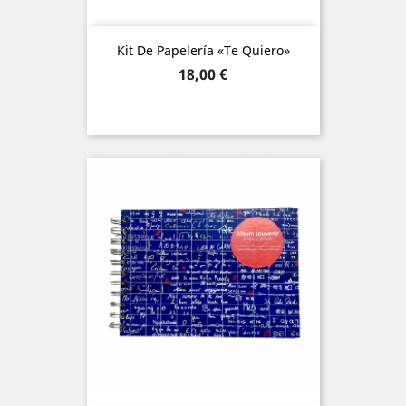
Kit De Papelería «Te Quiero»
Precio
18,00 €