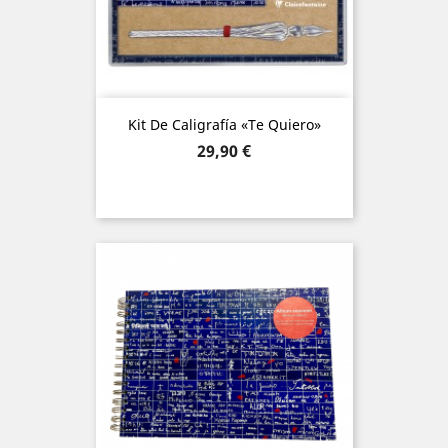
Kit De Caligrafía «Te Quiero»
Precio
29,90 €