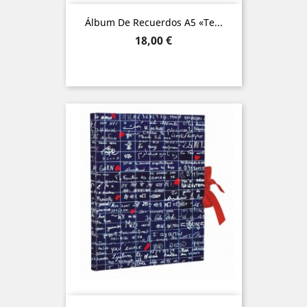
Álbum De Recuerdos A5 «Te...
Precio
18,00 €