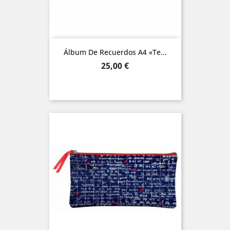
Álbum De Recuerdos A4 «Te...
Precio
25,00 €