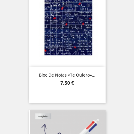
Bloc De Notas «Te Quiero»...
Precio
7,50 €