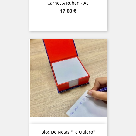
Carnet À Ruban - A5
Precio
17,00 €
Bloc De Notas "Te Quiero"