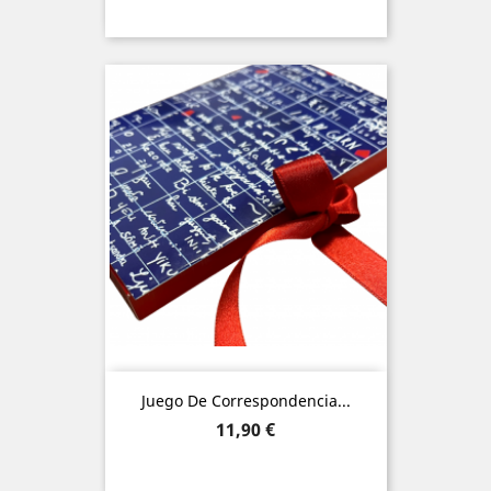
Juego De Correspondencia...
Precio
11,90 €