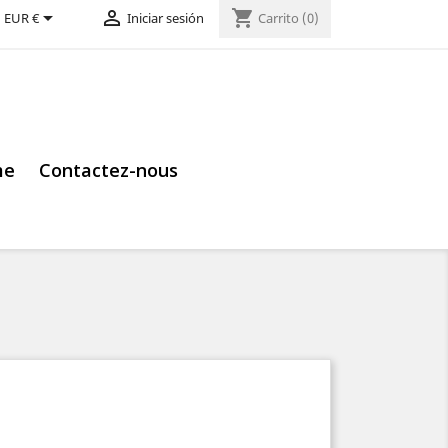


shopping_cart
:
EUR €
Iniciar sesión
Carrito
(0)
me
Contactez-nous