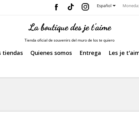
Facebook
Vimeo
Instagram

Español
Moneda
Tienda oficial de souvenirs del muro de los te quiero
 tiendas
Quienes somos
Entrega
Les je t'ai