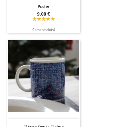
Poster
Precio
9,00 €
6
Comentario(s)
El Mug Des Je T'aime