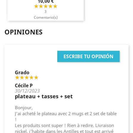
Precio
10,00 €
3
Comentario(s)
OPINIONES
ESCRIBE TU OPINIÓN
Grado
Cécile P
30/12/2023
plateau + tasses + set
Bonjour,
J'ai acheté le plateau avec 2 mugs et 2 set de table
!
Les produits sont super ! Rien à redire. Livraison
nickel, j'habite dans les Antilles et tout est arrivé