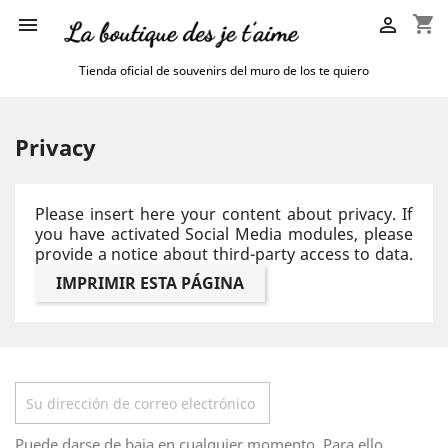
shopping_cart


Tienda oficial de souvenirs del muro de los te quiero
Privacy
Please insert here your content about privacy. If
you have activated Social Media modules, please
provide a notice about third-party access to data.
Boletín
Puede darse de baja en cualquier momento. Para ello,