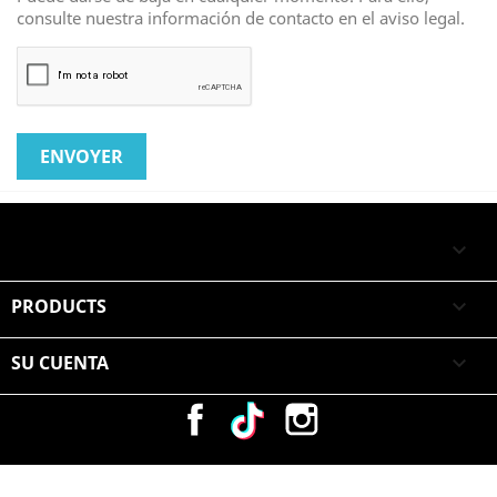
consulte nuestra información de contacto en el aviso legal.

PRODUCTS

SU CUENTA

Facebook
Vimeo
Instagram