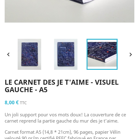


LE CARNET DES JE T'AIME - VISUEL
GAUCHE - A5
8,00 €
TTC
Un joli support pour vos mots doux! La couverture de ce
carnet reprend la partie gauche du mur des je t'aime.
Carnet format A5 (14,8 * 21cm), 96 pages, papier Vélin
velouté 90 gr/m certifié PEFC fabriqué en France par