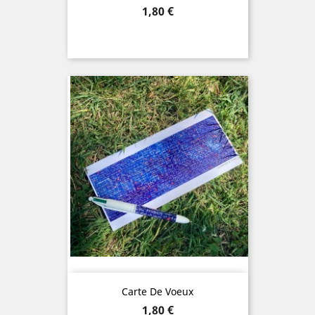
Prix
1,80 €
Carte De Voeux
Prix
1,80 €