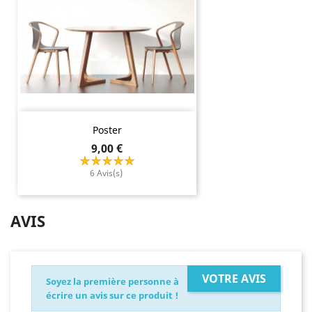
Poster
Prix
9,00 €
6 Avis(s)
AVIS
VOTRE AVIS
Soyez la première personne à
écrire un avis sur ce produit !